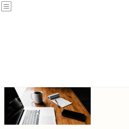
コ
ナ
ン
ビ
テ
ゲ
ン
ー
ツ
シ
へ
ョ
sample-img07
ス
ン
キ
に
ッ
移
プ
動
HOME
sample-img07