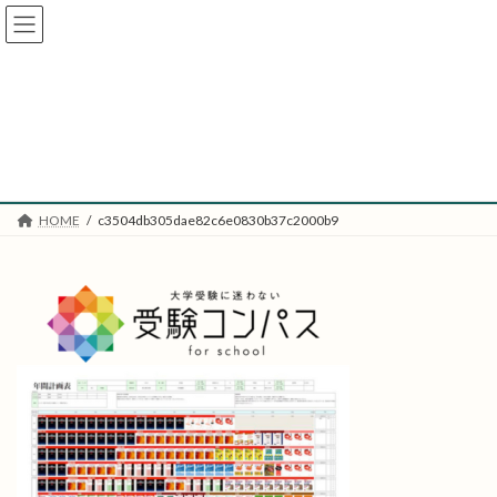
コ
ナ
ン
ビ
テ
ゲ
ン
ー
ツ
シ
c3504db305dae82c6e0830b37c
へ
ョ
ス
ン
2000b9
キ
に
ッ
移
プ
動
HOME
c3504db305dae82c6e0830b37c2000b9