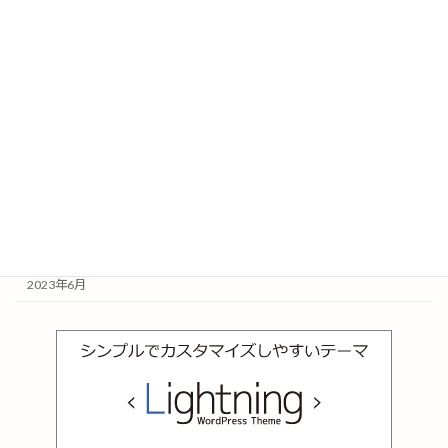
2023年6月27日
イベント
この夏で大躍進！盛學塾の夏期講習で苦手科目を克服！
2023年6月26日
盛學塾の特徴
子供の未来を輝かせる！学習塾選びのポイントと当教室の魅力
アーカイブ
2023年8月
2023年7月
2023年6月